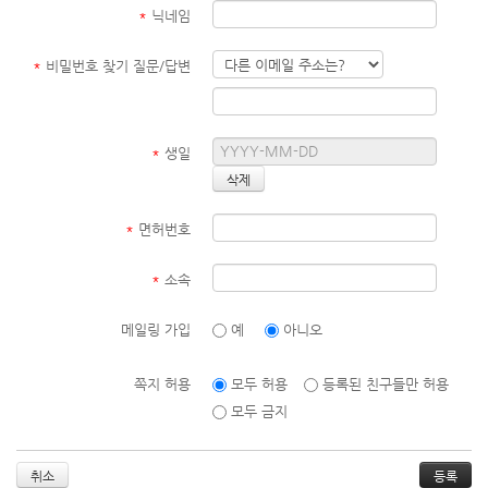
*
닉네임
*
비밀번호 찾기 질문/답변
*
생일
*
면허번호
*
소속
메일링 가입
예
아니오
쪽지 허용
모두 허용
등록된 친구들만 허용
모두 금지
취소