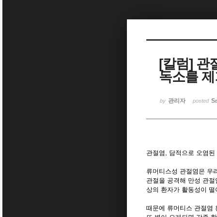
Sketchbook5, 스케치북5
[칼럼] 관
독소를 제
Sketchbook5, 스케치북5
관리자
Se
by
posted
관절염, 담적으로 오염된 
류머티스성 관절염은 우리
관절을 공격해 만성 관절염
상의 환자가 활동성이 떨
때문에 류머티스 관절염 환