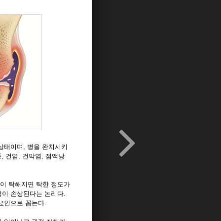
상태이며, 병을 완치시키
 건염, 건막염, 점액낭
이 탁해지면 탁한 정도가
액이 손상된다는 논리다.
요인으로 꼽는다.