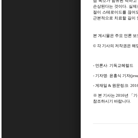
담 독소가 함유된 탁하고
손상된다는 것이다. 실제
절이 스테로이드를 끊어도
근본적으로 치료할 길이 
본 게시물은 주요 언론 
©
각 기사의 저작권은 해
-
언론사
:
기독교헤럴드
-
기자명
:
윤홍식 기자
(jes
-
게재일
&
원문링크
: 201
※
본 기사는
2016
년
「
기
참조하시기 바랍니다
.