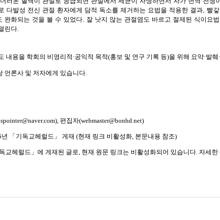
 더러운 혈액이 관절로 공급되면 관절에서 세균이 자생하면서 자가 면역 전쟁
로 다발성 전신 관절 환자에게 담적 독소를 제거하는 요법을 적용한 결과, 빨갛
 완화되는 것을 볼 수 있었다. 잘 낫지 않는 관절염도 바르고 절제된 식이요법
열린다.
보도 내용을 학회의 비영리적
·
공익적 목적
(
홍보 및 연구 기록 등
)
을 위해 요약
·
발췌
당 언론사 및 저자에게 있습니다
.
uspointer@naver.com),
편집자
(webmaster@bonhd.net)
6
년
「
기독교헤럴드
」
게재
(
현재 링크 비활성화
,
본문내용 참조
)
독교헤럴드
」
에 게재된 글로
,
현재 원문 링크는 비활성화되어 있습니다
.
자세한